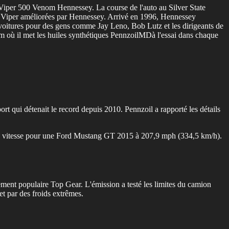
 Viper 500 Venom Hennessey. La course de l'auto au Silver State
s Viper améliorées par Hennessey. Arrivé en 1996, Hennessey
voitures pour des gens comme Jay Leno, Bob Lutz et les dirigeants de
km où il met les huiles synthétiques PennzoilMDà l'essai dans chaque
rt qui détenait le record depuis 2010. Pennzoil a rapporté les détails
 de vitesse pour une Ford Mustang GT 2015 à 207,9 mph (334,5 km/h).
nt populaire Top Gear. L'émission a testé les limites du camion
t par des froids extrêmes.