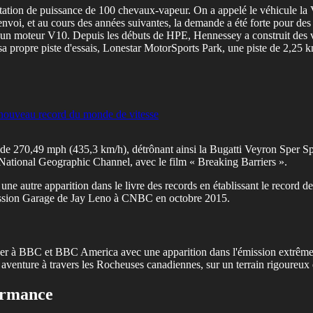
entation de puissance de 100 chevaux-vapeur. On a appelé le véhicule la
oi, et au cours des années suivantes, la demande a été forte pour de
c un moteur V10. Depuis les débuts de HPE, Hennessey a construit des 
a propre piste d'essais, Lonestar MotorSports Park, une piste de 2,25 
nouveau record du monde de vitesse
e de 270,49 mph (435,3 km/h), détrônant ainsi la Bugatti Veyron Sper Spo
 National Geographic Channel, avec le film « Breaking Barriers ».
ne autre apparition dans le livre des records en établissant le record
mission Garage de Jay Leno à CNBC en octobre 2015.
er à BBC et BBC America avec une apparition dans l'émission extrêmeme
nture à travers les Rocheuses canadiennes, sur un terrain rigoureux e
ormance