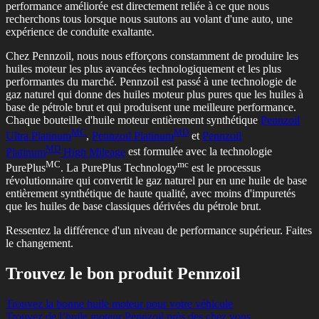
performance améliorée est directement reliée à ce que nous
recherchons tous lorsque nous sautons au volant d'une auto, une
expérience de conduite exaltante.
Chez Pennzoil, nous nous efforçons constamment de produire les
huiles moteur les plus avancées technologiquement et les plus
performantes du marché. Pennzoil est passé à une technologie de
gaz naturel qui donne des huiles moteur plus pures que les huiles à
base de pétrole brut et qui produisent une meilleure performance.
Chaque bouteille d'huile moteur entièrement synthétique
Pennzoil
MC
MD
Ultra Platinum
,
Pennzoil Platinum
et
Pennzoil
MD
Platinum
High Mileage
est formulée avec la technologie
MC
mc
PurePlus
. La PurePlus Technology
est le processus
révolutionnaire qui convertit le gaz naturel pur en une huile de base
entièrement synthétique de haute qualité, avec moins d'impuretés
que les huiles de base classiques dérivées du pétrole brut.
Ressentez la différence d'un niveau de performance supérieur. Faites
le changement.
Trouvez le bon produit Pennzoil
Trouvez la bonne huile moteur pour votre véhicule
Trouvez de l’huile moteur Pennzoil près des chez vous