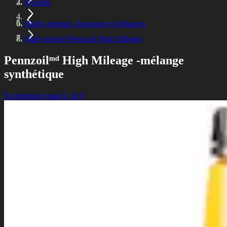
Produits
Huiles moteurs classiques et mélanges
Huile moteur Pennzoil High Mileage
Pennzoilᵐᵈ High Mileage -mélange
synthétique
Économisez jusqu’à 10 $