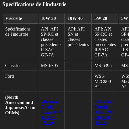
Spécifications de l'industrie
Viscosité
10W-30
10W-40
5W-20
5W-
Spécifications
API: API
API: API
API: API
API
de l'industrie
SP-RC et
SN et
SP-RC et
SP-
classes
classes
classes
clas
précédentes
précédentes
précédentes
préc
ILSAC
ILSAC
IL
GF-7A
GF-7A
GF
Chrysler
MS-6395
MS-6395
MS-
Ford
WSS-
WS
M2C960-
M2C
A1
A1
(North
Viscosity
Viscosity
American and
Details
Details
Japanese/Asian
(CA) 10W-
(CA) 5W-
OEMs)
30 (SN)
20 (SN)
(PDF)
(PDF)