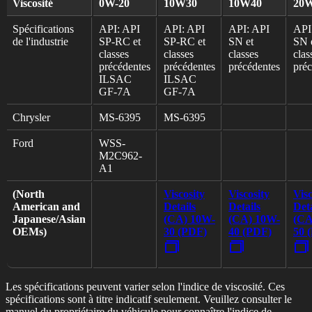
Viscosité
0W-20
10W30
10W40
20
Spécifications
API: API
API: API
API: API
API
de l'industrie
SP-RC et
SP-RC et
SN et
SN 
classes
classes
classes
clas
précédentes
précédentes
précédentes
préc
ILSAC
ILSAC
GF-7A
GF-7A
Chrysler
MS-6395
MS-6395
Ford
WSS-
M2C962-
A1
(North
Viscosity
Viscosity
Visc
American and
Details
Details
Deta
Japanese/Asian
(CA) 10W-
(CA) 10W-
(CA
OEMs)
30 (PDF)
40 (PDF)
50 
Les spécifications peuvent varier selon l'indice de viscosité. Ces
spécifications sont à titre indicatif seulement. Veuillez consulter le
manuel du propriétaire du véhicule pour connaître l'indice de