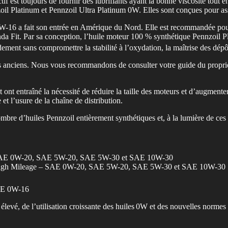
f est toujours de fournir des lubrifiants ayant la bonne viscosité tout en
oil Platinum et Pennzoil Ultra Platinum 0W. Elles sont conçues pour as
16 a fait son entrée en Amérique du Nord. Elle est recommandée pour t
a Fit. Par sa conception, l’huile moteur 100 % synthétique Pennzoil P
ndement sans compromettre la stabilité à l’oxydation, la maîtrise des dépôt
anciens. Nous vous recommandons de consulter votre guide du propriét
ont entraîné la nécessité de réduire la taille des moteurs et d’augmenter 
t l’usure de la chaîne de distribution.
ombre d’huiles Pennzoil entièrement synthétiques et, à la lumière de ces
um SAE 0W-20, SAE 5W-20, SAE 5W-30 et SAE 10W-30
m High Mileage – SAE 0W-20, SAE 5W-20, SAE 5W-30 et SAE 10W-30
SAE 0W-16
levé, de l’utilisation croissante des huiles 0W et des nouvelles normes 