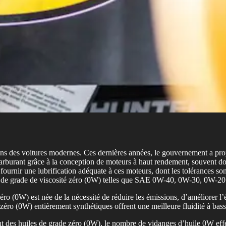
ons des voitures modernes. Ces dernières années, le gouvernement a pro
arburant grâce à la conception de moteurs à haut rendement, souvent dot
ournir une lubrification adéquate à ces moteurs, dont les tolérances son
nes de grade de viscosité zéro (0W) telles que SAE 0W-40, 0W-30, 0W-2
éro (0W) est née de la nécessité de réduire les émissions, d’améliorer 
zéro (0W) entièrement synthétiques offrent une meilleure fluidité à bas
es huiles de grade zéro (0W), le nombre de vidanges d’huile 0W effectuée