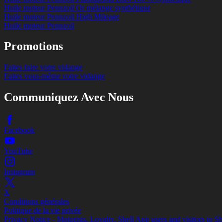
Huile moteur Pennzoil Or mélange synthétique
Huile moteur Pennzoil High Mileage
Huile moteur Pennzoil
Promotions
Faites faire votre vidange
Faites vous-même votre vidange
Communiquez Avec Nous
Facebook
YouTube
Instagram
X
Conditions générales
Politique de la vie privée
Privacy Notice - Motorists, Loyalty, Shell App users and visitors to S