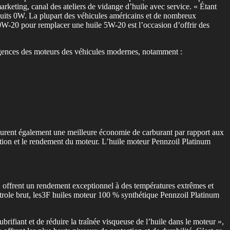
keting, canal des ateliers de vidange d’huile avec service. « Étant
duits 0W. La plupart des véhicules américains et de nombreux
0W-20 pour remplacer une huile 5W-20 est l’occasion d’offrir des
gences des moteurs des véhicules modernes, notamment :
procurent également une meilleure économie de carburant par rapport aux
tion et le rendement du moteur. L’huile moteur Pennzoil Platinum
t, offrent un rendement exceptionnel à des températures extrêmes et
pétrole brut, les3F huiles moteur 100 % synthétique Pennzoil Platinum
ifiant et de réduire la traînée visqueuse de l’huile dans le moteur »,