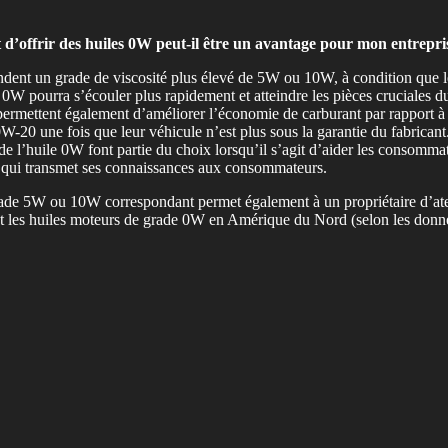
it d’offrir des huiles 0W peut-il être un avantage pour mon entrepr
ndent un grade de viscosité plus élevé de 5W ou 10W, à condition que l
 0W pourra s’écouler plus rapidement et atteindre les pièces cruciales
 permettent également d’améliorer l’économie de carburant par rappor
0W-20 une fois que leur véhicule n’est plus sous la garantie du fabricant
 l’huile 0W font partie du choix lorsqu’il s’agit d’aider les consommate
tèle qui transmet ses connaissances aux consommateurs.
ade 5W ou 10W correspondant permet également à un propriétaire d’atelie
sent les huiles moteurs de grade 0W en Amérique du Nord (selon les donné