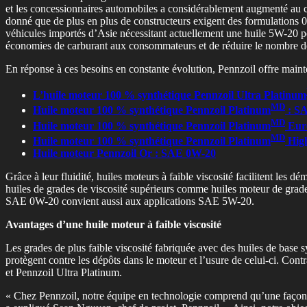
et les concessionnaires automobiles a considérablement augmenté au co
donné que de plus en plus de constructeurs exigent des formulations 
véhicules importés d’Asie nécessitant actuellement une huile 5W-20 p
économies de carburant aux consommateurs et de réduire le nombre de ré
En réponse à ces besoins en constante évolution, Pennzoil offre ma
L’huile moteur 100 % synthétique Pennzoil Ultra Platinum
MD
Huile moteur 100 % synthétique Pennzoil Platinum
: S
MD
Huile moteur 100 % synthétique Pennzoil Platinum
Eur
MD
Huile moteur 100 % synthétique Pennzoil Platinum
High
Huile moteur Pennzoil Or : SAE 0W-20
Grâce à leur fluidité, huiles moteurs à faible viscosité facilitent les
huiles de grades de viscosité supérieurs comme huiles moteur de gra
SAE 0W-20 convient aussi aux applications SAE 5W-20.
Avantages d’une huile moteur à faible viscosité
Les grades de plus faible viscosité fabriquée avec des huiles de base
protègent contre les dépôts dans le moteur et l’usure de celui-ci. Con
et Pennzoil Ultra Platinum.
« Chez Pennzoil, notre équipe en technologie comprend qu’une façon de 