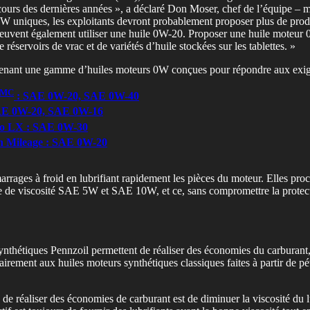
urs des dernières années », a déclaré Don Moser, chef de l’équipe – mar
0W uniques, les exploitants devront probablement proposer plus de pro
euvent également utiliser une huile 0W-20. Proposer une huile moteur 
servoirs de vrac et de variétés d’huile stockées sur les tablettes. »
intenant une gamme d’huiles moteurs 0W conçues pour répondre aux exi
MC
: SAE 0W-20, SAE 0W-40
AE 0W-20, SAE 0W-16
o LX : SAE 0W-30
 Mileage : SAE 0W-20
 démarrages à froid en lubrifiant rapidement les pièces du moteur. Elles 
de de viscosité SAE 5W et SAE 10W, et ce, sans compromettre la protec
 synthétiques Pennzoil permettent de réaliser des économies du carburan
trairement aux huiles moteurs synthétiques classiques faites à partir de 
réaliser des économies de carburant est de diminuer la viscosité du lubr