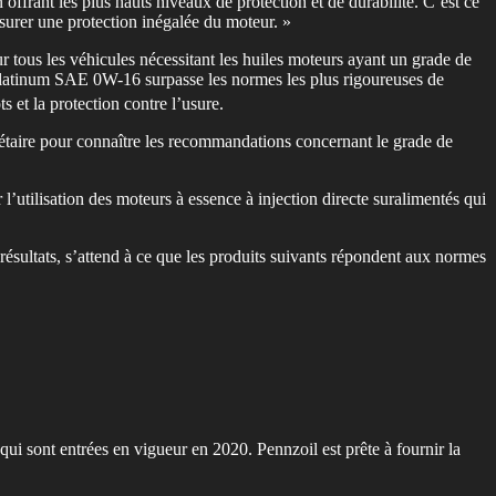
 offrant les plus hauts niveaux de protection et de durabilité. C’est ce
surer une protection inégalée du moteur. »
ous les véhicules nécessitant les huiles moteurs ayant un grade de
latinum SAE 0W-16 surpasse les normes les plus rigoureuses de
s et la protection contre l’usure.
aire pour connaître les recommandations concernant le grade de
l’utilisation des moteurs à essence à injection directe suralimentés qui
 résultats, s’attend à ce que les produits suivants répondent aux normes
qui sont entrées en vigueur en 2020. Pennzoil est prête à fournir la